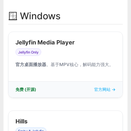
🪟 Windows
Jellyfin Media Player
Jellyfin Only
官方桌面播放器
。基于MPV核心，解码能力强大。
免费 (开源)
官方网站 →
Hills