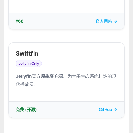
¥68
官方网站 →
Swiftfin
Jellyfin Only
Jellyfin官方原生客户端
。为苹果生态系统打造的现
代播放器。
免费 (开源)
GitHub →