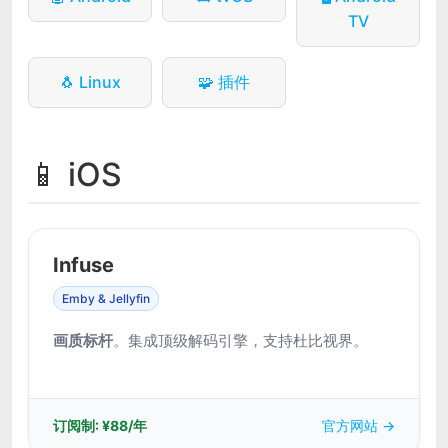
TV
🐧 Linux
🧩 插件
📱 iOS
Infuse
Emby & Jellyfin
画质标杆
。集成顶级解码引擎，支持杜比视界。
订阅制: ¥88/年
官方网站 →