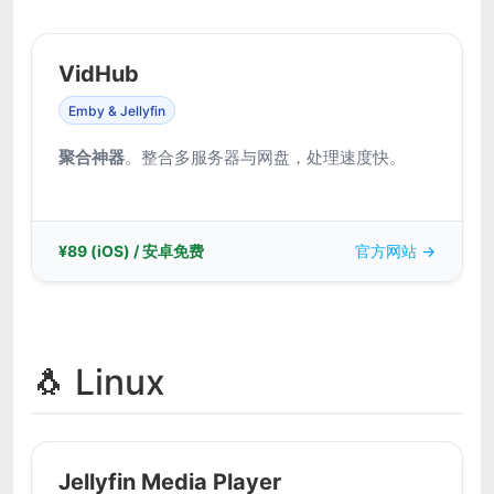
VidHub
Emby & Jellyfin
聚合神器
。整合多服务器与网盘，处理速度快。
¥89 (iOS) / 安卓免费
官方网站 →
🐧 Linux
Jellyfin Media Player