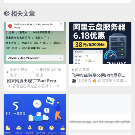
庭资源,适配网易爆米花strm播放教程,一件脚本10
分钟完成飞牛群晖绿联OpenWrt软路由系统通用
相关文章
小雅免费媒
小雅媒体库问题
内网穿透
体库
解决
飞牛Nas独享公网IP内网穿
透，38/年200M高速带宽
如果网页出现了“Bad Reques
🎥 视频教程 🔥 内网穿透推荐服务
t：xxx”，日志里出现了 fild i
器（低价年付） 阿里云：2核2G / 2
1. 看看自己网盘是不是满了，满了
00M...
d失败
就删，无需重启 2. 替换fol...