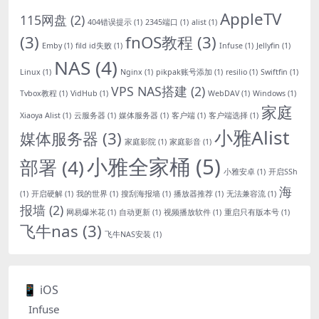
AppleTV
115网盘
(2)
404错误提示
(1)
2345端口
(1)
alist
(1)
(3)
fnOS教程
(3)
Emby
(1)
fild id失败
(1)
Infuse
(1)
Jellyfin
(1)
NAS
(4)
Linux
(1)
Nginx
(1)
pikpak账号添加
(1)
resilio
(1)
Swiftfin
(1)
VPS NAS搭建
(2)
Tvbox教程
(1)
VidHub
(1)
WebDAV
(1)
Windows
(1)
家庭
Xiaoya Alist
(1)
云服务器
(1)
媒体服务器
(1)
客户端
(1)
客户端选择
(1)
小雅Alist
媒体服务器
(3)
家庭影院
(1)
家庭影音
(1)
小雅全家桶
(5)
部署
(4)
小雅安卓
(1)
开启SSh
海
(1)
开启硬解
(1)
我的世界
(1)
搜刮海报墙
(1)
播放器推荐
(1)
无法兼容流
(1)
报墙
(2)
网易爆米花
(1)
自动更新
(1)
视频播放软件
(1)
重启只有版本号
(1)
飞牛nas
(3)
飞牛NAS安装
(1)
📱 iOS
Infuse