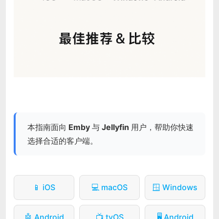
本指南面向
Emby
与
Jellyfin
用户，帮助你快速
选择合适的客户端。
📱 iOS
💻 macOS
🪟 Windows
🤖 Android
📺 tvOS
🖥️ Android