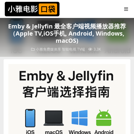
Emby & Jellyfin 最全客户端视频播放器推荐
（Apple TV,iOS手机, Android, Windows,
macOS)
小雅免费媒体库
智能电视 TV端
3.3K