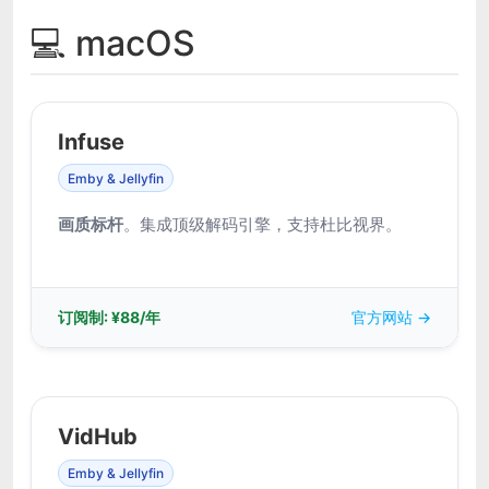
💻 macOS
Infuse
Emby & Jellyfin
画质标杆
。集成顶级解码引擎，支持杜比视界。
订阅制: ¥88/年
官方网站 →
VidHub
Emby & Jellyfin