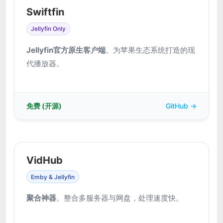
Swiftfin
Jellyfin Only
Jellyfin官方原生客户端
。为苹果生态系统打造的现
代播放器。
免费 (开源)
GitHub →
VidHub
Emby & Jellyfin
聚合神器
。整合多服务器与网盘，处理速度快。