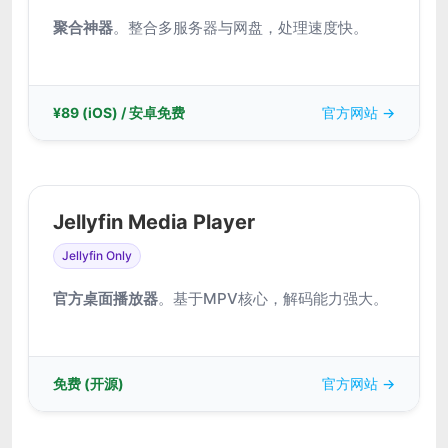
聚合神器
。整合多服务器与网盘，处理速度快。
¥89 (iOS) / 安卓免费
官方网站 →
Jellyfin Media Player
Jellyfin Only
官方桌面播放器
。基于MPV核心，解码能力强大。
免费 (开源)
官方网站 →