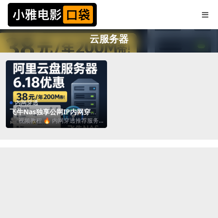
云服务器
内网穿透
飞牛Nas独享公网IP内网穿
透，38/年200M高速带宽
🎥 视频教程 🔥 内网穿透推荐服务
器（低价年付） 阿里云：2核2G / 2
00M...